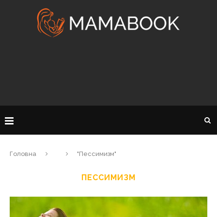
Головна
"Пессимизм"
ПЕССИМИЗМ