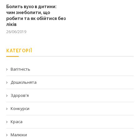
Болить вухо в дитини:
чим знеболити, що
робити та як обійтися без
ліків
26/06/2019
КАТЕГОРІЇ
Вагітність
Дошкільнята
Здоров'я
Конкурси
Краса
Малюки