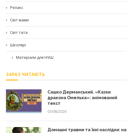
Релакс
Світ мами
Світ тата
Школярі
Матеріали для НУШ
ЗАРАЗ ЧИТАЮТЬ
Сашко Дерманський. «Казки
дракона Омелька»: анімований
текст
03/08/2026
Домашні травми та їхні наслідки: на