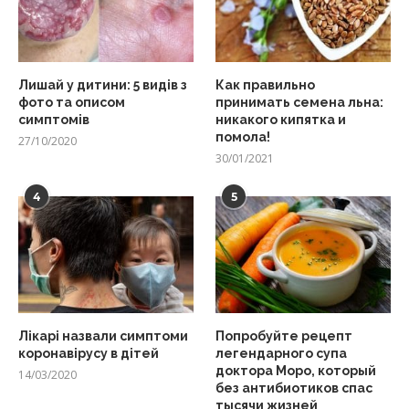
Лишай у дитини: 5 видів з
Как правильно
фото та описом
принимать семена льна:
симптомів
никакого кипятка и
помола!
27/10/2020
30/01/2021
4
5
Лікарі назвали симптоми
Попробуйте рецепт
коронавірусу в дітей
легендарного супа
доктора Моро, который
14/03/2020
без антибиотиков спас
тысячи жизней