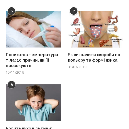
6
7
Понижена температура
Як визначити хвороби по
тіла: 10 причин, які її
кольору та формі язика
провокують
31/03/2019
15/11/2019
8
Болить вухо в дитини: