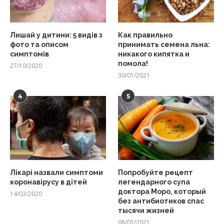
Лишай у дитини: 5 видів з
Как правильно
фото та описом
принимать семена льна:
симптомів
никакого кипятка и
помола!
27/10/2020
30/01/2021
4
5
Лікарі назвали симптоми
Попробуйте рецепт
коронавірусу в дітей
легендарного супа
доктора Моро, который
14/03/2020
без антибиотиков спас
тысячи жизней
08/01/2021