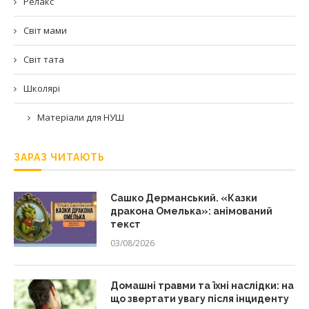
Релакс
Світ мами
Світ тата
Школярі
Матеріали для НУШ
ЗАРАЗ ЧИТАЮТЬ
Сашко Дерманський. «Казки
дракона Омелька»: анімований
текст
03/08/2026
Домашні травми та їхні наслідки: на
що звертати увагу після інциденту