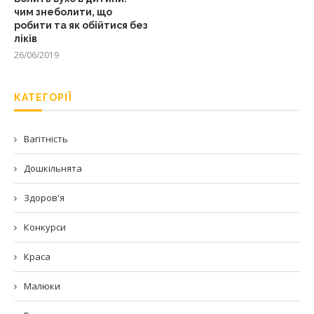
чим знеболити, що
робити та як обійтися без
ліків
26/06/2019
КАТЕГОРІЇ
Вагітність
Дошкільнята
Здоров'я
Конкурси
Краса
Малюки