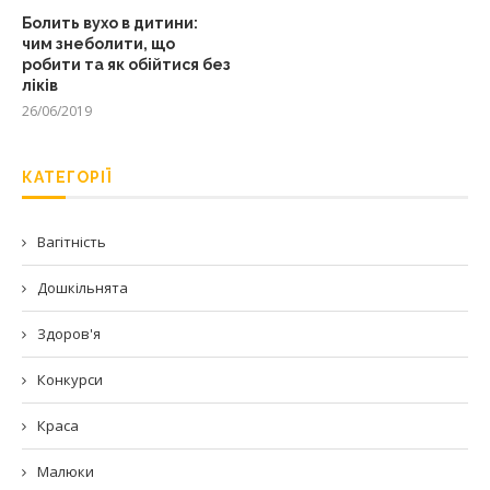
Болить вухо в дитини:
чим знеболити, що
робити та як обійтися без
ліків
26/06/2019
КАТЕГОРІЇ
Вагітність
Дошкільнята
Здоров'я
Конкурси
Краса
Малюки