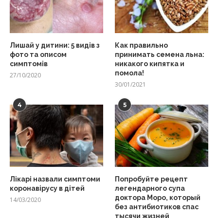
Лишай у дитини: 5 видів з
Как правильно
фото та описом
принимать семена льна:
симптомів
никакого кипятка и
помола!
27/10/2020
30/01/2021
4
5
Лікарі назвали симптоми
Попробуйте рецепт
коронавірусу в дітей
легендарного супа
доктора Моро, который
14/03/2020
без антибиотиков спас
тысячи жизней