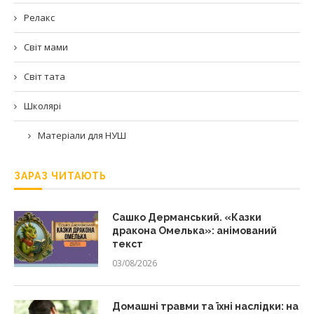
Релакс
Світ мами
Світ тата
Школярі
Матеріали для НУШ
ЗАРАЗ ЧИТАЮТЬ
Сашко Дерманський. «Казки
дракона Омелька»: анімований
текст
03/08/2026
Домашні травми та їхні наслідки: на