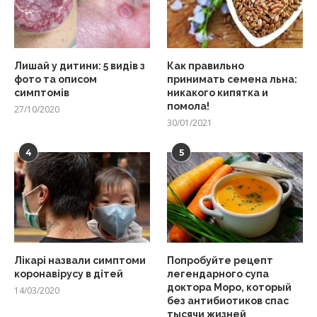
Лишай у дитини: 5 видів з
Как правильно
фото та описом
принимать семена льна:
симптомів
никакого кипятка и
помола!
27/10/2020
30/01/2021
4
5
Лікарі назвали симптоми
Попробуйте рецепт
коронавірусу в дітей
легендарного супа
доктора Моро, который
14/03/2020
без антибиотиков спас
тысячи жизней