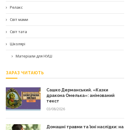
Релакс
Світ мами
Світ тата
Школярі
Матеріали для НУШ
ЗАРАЗ ЧИТАЮТЬ
Сашко Дерманський. «Казки
дракона Омелька»: анімований
текст
03/08/2026
Домашні травми та їхні наслідки: на