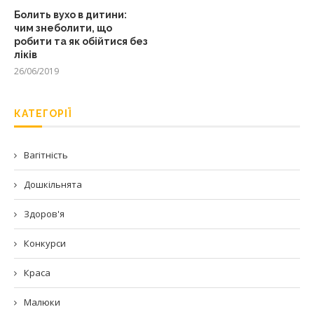
Болить вухо в дитини:
чим знеболити, що
робити та як обійтися без
ліків
26/06/2019
КАТЕГОРІЇ
Вагітність
Дошкільнята
Здоров'я
Конкурси
Краса
Малюки