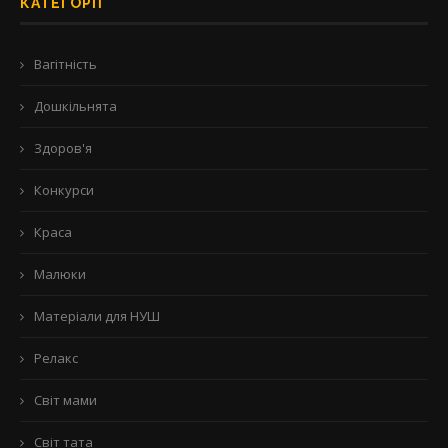
КАТЕГОРІЇ
Вагітність
Дошкільнята
Здоров'я
Конкурси
Краса
Малюки
Матеріали для НУШ
Релакс
Світ мами
Світ тата