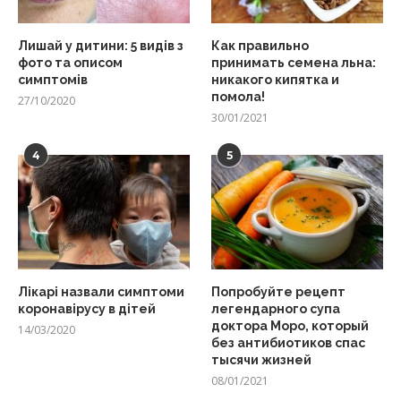
Лишай у дитини: 5 видів з
Как правильно
фото та описом
принимать семена льна:
симптомів
никакого кипятка и
помола!
27/10/2020
30/01/2021
4
5
Лікарі назвали симптоми
Попробуйте рецепт
коронавірусу в дітей
легендарного супа
доктора Моро, который
14/03/2020
без антибиотиков спас
тысячи жизней
08/01/2021