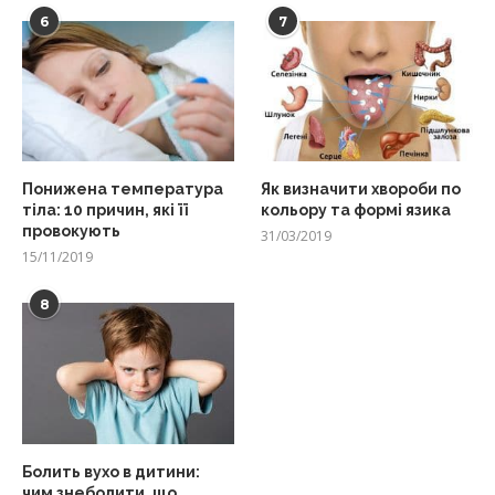
6
7
Понижена температура
Як визначити хвороби по
тіла: 10 причин, які її
кольору та формі язика
провокують
31/03/2019
15/11/2019
8
Болить вухо в дитини:
чим знеболити, що