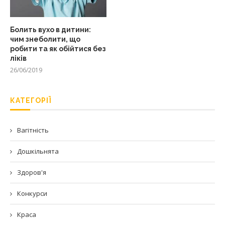
Болить вухо в дитини:
чим знеболити, що
робити та як обійтися без
ліків
26/06/2019
КАТЕГОРІЇ
Вагітність
Дошкільнята
Здоров'я
Конкурси
Краса