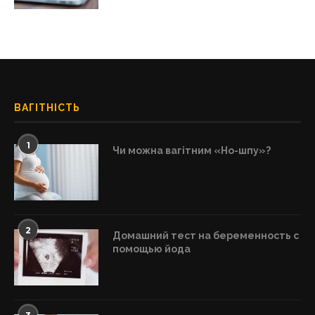
ВАГІТНІСТЬ
1
Чи можна вагітним «Но-шпу»?
2
Домашний тест на беременность с
помощью йода