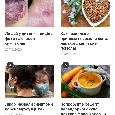
Лишай у дитини: 5 видів з
Как правильно
фото та описом
принимать семена льна:
симптомів
никакого кипятка и
помола!
27/10/2020
30/01/2021
4
5
Лікарі назвали симптоми
Попробуйте рецепт
коронавірусу в дітей
легендарного супа
доктора Моро, который