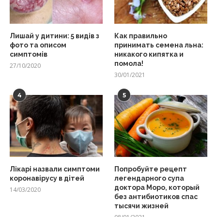
Лишай у дитини: 5 видів з
Как правильно
фото та описом
принимать семена льна:
симптомів
никакого кипятка и
помола!
27/10/2020
30/01/2021
4
5
Лікарі назвали симптоми
Попробуйте рецепт
коронавірусу в дітей
легендарного супа
доктора Моро, который
14/03/2020
без антибиотиков спас
тысячи жизней