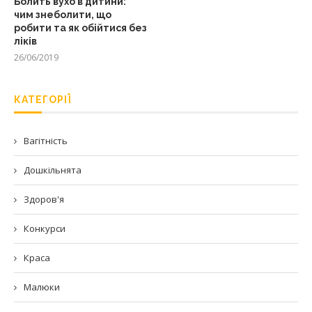
Болить вухо в дитини:
чим знеболити, що
робити та як обійтися без
ліків
26/06/2019
КАТЕГОРІЇ
Вагітність
Дошкільнята
Здоров'я
Конкурси
Краса
Малюки