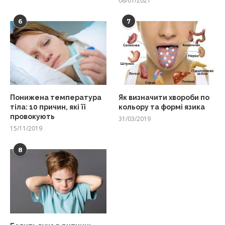
08/01/2021
6
7
Понижена температура
Як визначити хвороби по
тіла: 10 причин, які її
кольору та формі язика
провокують
31/03/2019
15/11/2019
8