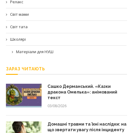
Релакс
Світ мами
Світ тата
Школярі
Матеріали для НУШ
ЗАРАЗ ЧИТАЮТЬ
Сашко Дерманський. «Казки
дракона Омелька»: анімований
текст
03/08/2026
Домашні травми та їхні наслідки: на
що звертати увагу після інциденту