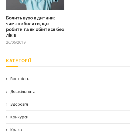
Болить вухо в дитини:
чим знеболити, що
робити та як обійтися без
ліків
26/06/2019
КАТЕГОРІЇ
Вагітність
Дошкільнята
Здоров'я
Конкурси
Краса