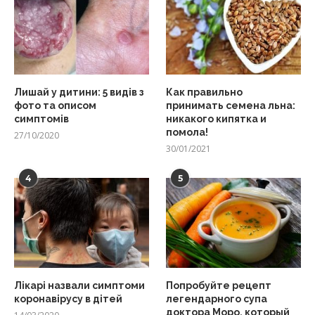
Лишай у дитини: 5 видів з
Как правильно
фото та описом
принимать семена льна:
симптомів
никакого кипятка и
помола!
27/10/2020
30/01/2021
4
5
Лікарі назвали симптоми
Попробуйте рецепт
коронавірусу в дітей
легендарного супа
доктора Моро, который