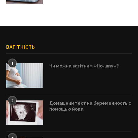
ВАГІТНІСТЬ
1
Чи можна вагітним «Но-шпу»?
2
Домашний тест на беременность с
помощью йода