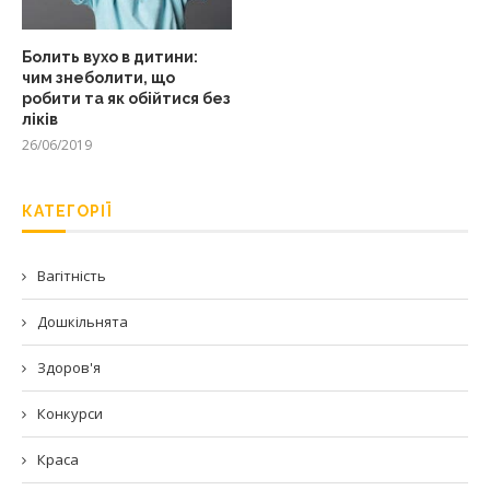
Болить вухо в дитини:
чим знеболити, що
робити та як обійтися без
ліків
26/06/2019
КАТЕГОРІЇ
Вагітність
Дошкільнята
Здоров'я
Конкурси
Краса