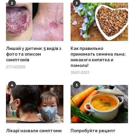
2
3
Лишай у дитини: 5 видів з
Как правильно
фото та описом
принимать семена льна:
симптомів
никакого кипятка и
помола!
27/10/2020
30/01/2021
4
5
Лікарі назвали симптоми
Попробуйте рецепт