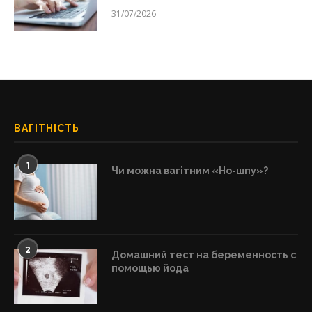
31/07/2026
ВАГІТНІСТЬ
1
Чи можна вагітним «Но-шпу»?
2
Домашний тест на беременность с
помощью йода