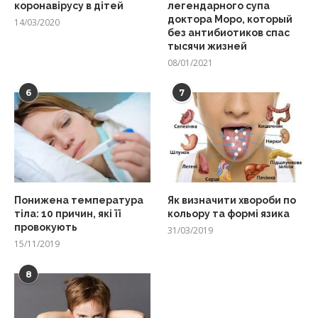
коронавірусу в дітей
легендарного супа
доктора Моро, который
14/03/2020
без антибиотиков спас
тысячи жизней
08/01/2021
6
7
Понижена температура
Як визначити хвороби по
тіла: 10 причин, які її
кольору та формі язика
провокують
31/03/2019
15/11/2019
8