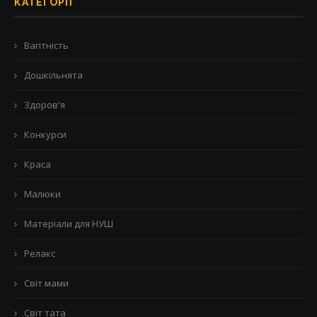
КАТЕГОРІЇ
Вагітність
Дошкільнята
Здоров'я
Конкурси
Краса
Малюки
Матеріали для НУШ
Релакс
Світ мами
Світ тата