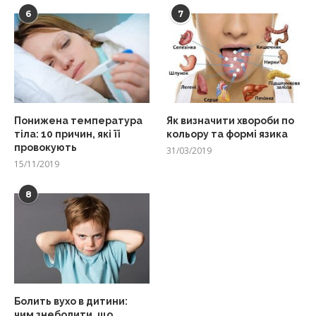
6
7
Понижена температура
Як визначити хвороби по
тіла: 10 причин, які її
кольору та формі язика
провокують
31/03/2019
15/11/2019
8
Болить вухо в дитини:
чим знеболити, що