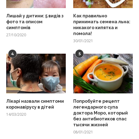
Лишай у дитини: 5 видів з
Как правильно
фото та описом
принимать семена льна:
симптомів
никакого кипятка и
помола!
27/10/2020
30/01/2021
4
5
Лікарі назвали симптоми
Попробуйте рецепт
коронавірусу в дітей
легендарного супа
доктора Моро, который
14/03/2020
без антибиотиков спас
тысячи жизней
08/01/2021