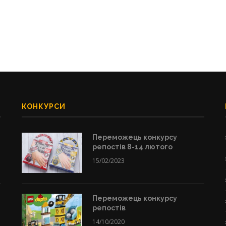
КОНКУРСИ
Переможець конкурсу
репостів 8-14 лютого
15/02/2023
Переможець конкурсу
репостів
14/10/2020