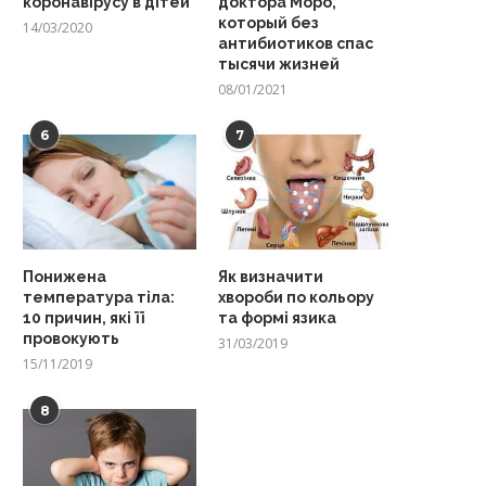
коронавірусу в дітей
доктора Моро,
который без
14/03/2020
антибиотиков спас
тысячи жизней
08/01/2021
6
7
Понижена
Як визначити
температура тіла:
хвороби по кольору
10 причин, які її
та формі язика
провокують
31/03/2019
15/11/2019
8