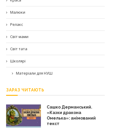
Малюки
Релакс
Світ мами
Світ тата
Школярі
Матеріали для НУШ
ЗАРАЗ ЧИТАЮТЬ
Сашко Дерманський.
«Казки дракона
Омелька»: анімований
текст