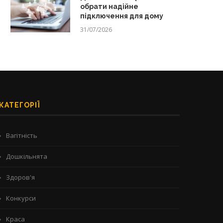
обрати надійне
підключення для дому
31/07/2026
КАТЕГОРІЇ
Вагітність
Дошкільнята
Здоров'я
Конкурси
Краса