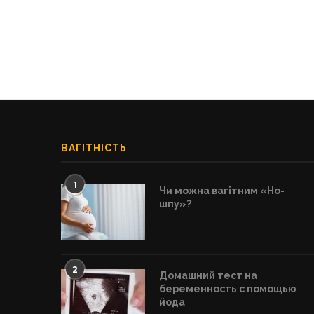
ВАГІТНІСТЬ
1
Чи можна вагітним «Но-
шпу»?
2
Домашний тест на
беременность с помощью
йода