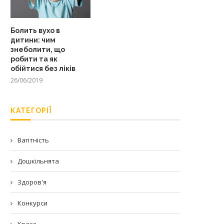
Болить вухо в
дитини: чим
знеболити, що
робити та як
обійтися без ліків
26/06/2019
КАТЕГОРІЇ
Вагітність
Дошкільнята
Здоров'я
Конкурси
Краса