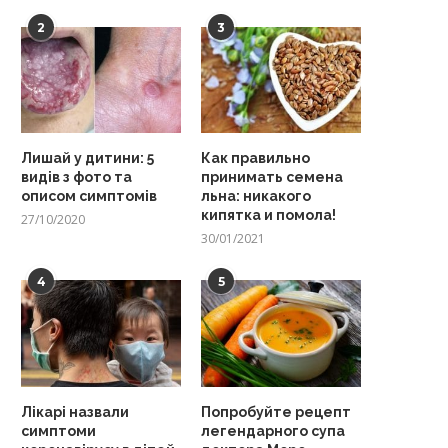
2
3
Лишай у дитини: 5
Как правильно
видів з фото та
принимать семена
описом симптомів
льна: никакого
кипятка и помола!
27/10/2020
30/01/2021
4
5
Лікарі назвали
Попробуйте рецепт
симптоми
легендарного супа