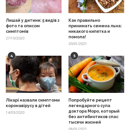
Лишай у дитини: 5 видів з
Как правильно
фото та описом
принимать семена льна:
симптомів
никакого кипятка и
помола!
27/10/2020
30/01/2021
4
5
Лікарі назвали симптоми
Попробуйте рецепт
коронавірусу в дітей
легендарного супа
доктора Моро, который
14/03/2020
без антибиотиков спас
тысячи жизней
08/01/2021