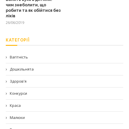
чим знеболити, що
робити та як обійтися без
ліків
26/06/2019
КАТЕГОРІЇ
Вагітність
Дошкільнята
Здоров'я
Конкурси
Краса
Малюки