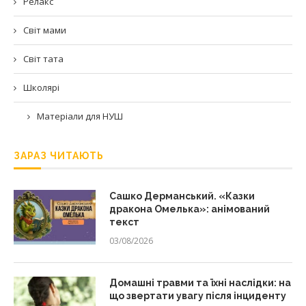
Релакс
Світ мами
Світ тата
Школярі
Матеріали для НУШ
ЗАРАЗ ЧИТАЮТЬ
Сашко Дерманський. «Казки
дракона Омелька»: анімований
текст
03/08/2026
Домашні травми та їхні наслідки: на
що звертати увагу після інциденту