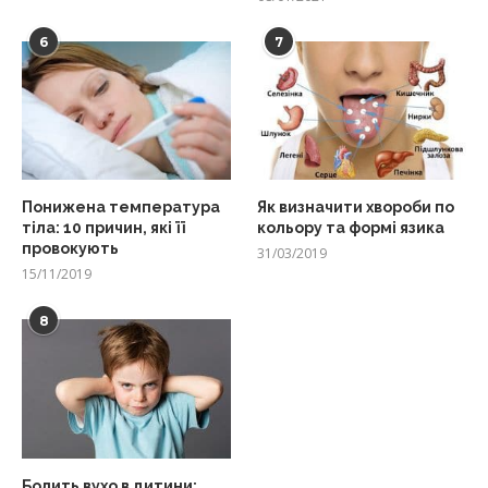
6
7
Понижена температура
Як визначити хвороби по
тіла: 10 причин, які її
кольору та формі язика
провокують
31/03/2019
15/11/2019
8
Болить вухо в дитини: