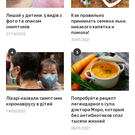
Лишай у дитини: 5 видів з
Как правильно
фото та описом
принимать семена льна:
симптомів
никакого кипятка и
помола!
27/10/2020
30/01/2021
4
5
Лікарі назвали симптоми
Попробуйте рецепт
коронавірусу в дітей
легендарного супа
доктора Моро, который
14/03/2020
без антибиотиков спас
тысячи жизней
08/01/2021