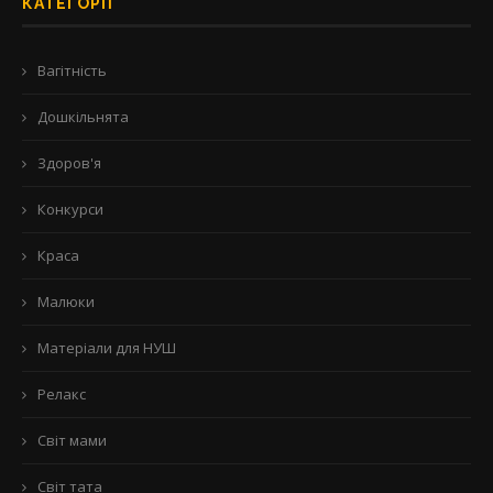
КАТЕГОРІЇ
Вагітність
Дошкільнята
Здоров'я
Конкурси
Краса
Малюки
Матеріали для НУШ
Релакс
Світ мами
Світ тата