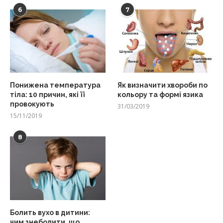
6
7
Понижена температура
Як визначити хвороби по
тіла: 10 причин, які її
кольору та формі язика
провокують
31/03/2019
15/11/2019
8
Болить вухо в дитини:
чим знеболити, що