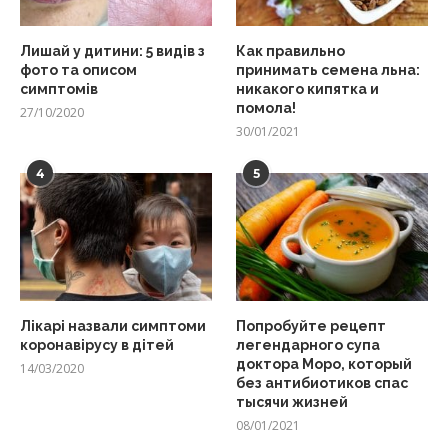
Лишай у дитини: 5 видів з
Как правильно
фото та описом
принимать семена льна:
симптомів
никакого кипятка и
помола!
27/10/2020
30/01/2021
4
5
Лікарі назвали симптоми
Попробуйте рецепт
коронавірусу в дітей
легендарного супа
доктора Моро, который
14/03/2020
без антибиотиков спас
тысячи жизней
08/01/2021