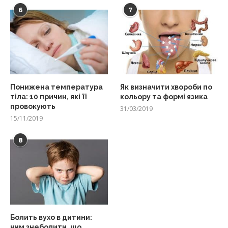
6
7
Понижена температура
Як визначити хвороби по
тіла: 10 причин, які її
кольору та формі язика
провокують
31/03/2019
15/11/2019
8
Болить вухо в дитини:
чим знеболити, що