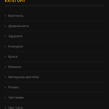
КАТЕГОРІЇ
Вагітність
Дошкільнята
Здоров'я
Конкурси
Краса
Малюки
Матеріали для НУШ
Релакс
Світ мами
Світ тата