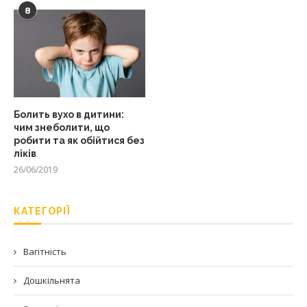
8
Болить вухо в дитини:
чим знеболити, що
робити та як обійтися без
ліків
26/06/2019
КАТЕГОРІЇ
Вагітність
Дошкільнята