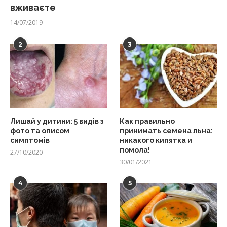
вживаєте
14/07/2019
2
3
Лишай у дитини: 5 видів з
Как правильно
фото та описом
принимать семена льна:
симптомів
никакого кипятка и
помола!
27/10/2020
30/01/2021
4
5