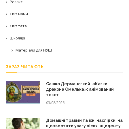
Релакс
Світ мами
Світ тата
Школярі
Матеріали для НУШ
ЗАРАЗ ЧИТАЮТЬ
Сашко Дерманський. «Казки
дракона Омелька»: анімований
текст
03/08/2026
Домашні травми та їхні наслідки: на
що звертати увагу після інциденту