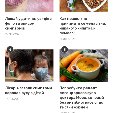
Лишай у дитини: 5 видів з
Как правильно
фото та описом
принимать семена льна:
симптомів
никакого кипятка и
помола!
27/10/2020
30/01/2021
4
5
Лікарі назвали симптоми
Попробуйте рецепт
коронавірусу в дітей
легендарного супа
доктора Моро, который
14/03/2020
без антибиотиков спас
тысячи жизней