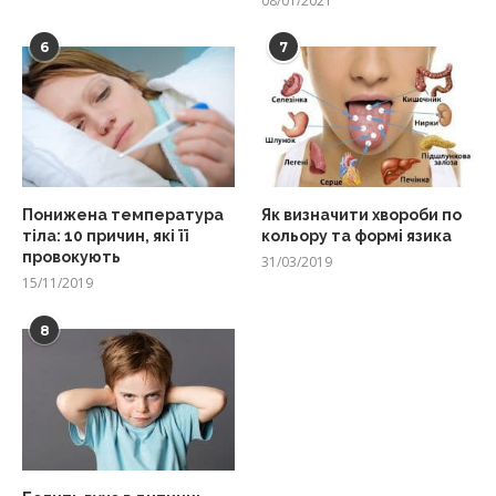
08/01/2021
6
7
Понижена температура
Як визначити хвороби по
тіла: 10 причин, які її
кольору та формі язика
провокують
31/03/2019
15/11/2019
8