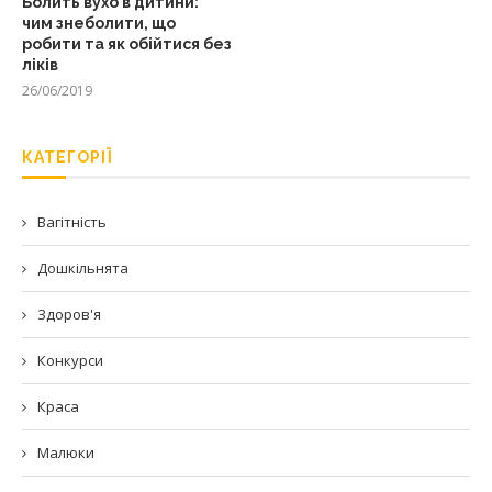
Болить вухо в дитини:
чим знеболити, що
робити та як обійтися без
ліків
26/06/2019
КАТЕГОРІЇ
Вагітність
Дошкільнята
Здоров'я
Конкурси
Краса
Малюки