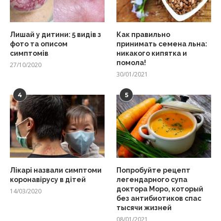
Лишай у дитини: 5 видів з
Как правильно
фото та описом
принимать семена льна:
симптомів
никакого кипятка и
помола!
27/10/2020
30/01/2021
4
5
Лікарі назвали симптоми
Попробуйте рецепт
коронавірусу в дітей
легендарного супа
доктора Моро, который
14/03/2020
без антибиотиков спас
тысячи жизней
08/01/2021