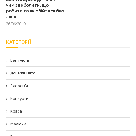
чим знеболити, що
робити та як обійтися без
ліків
26/06/2019
КАТЕГОРІЇ
Вагітність
Дошкільнята
Здоров'я
Конкурси
Краса
Малюки