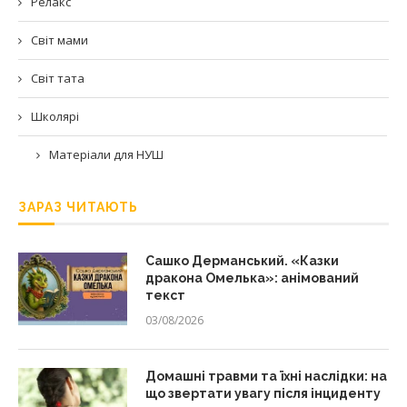
Релакс
Світ мами
Світ тата
Школярі
Матеріали для НУШ
ЗАРАЗ ЧИТАЮТЬ
Сашко Дерманський. «Казки
дракона Омелька»: анімований
текст
03/08/2026
Домашні травми та їхні наслідки: на
що звертати увагу після інциденту