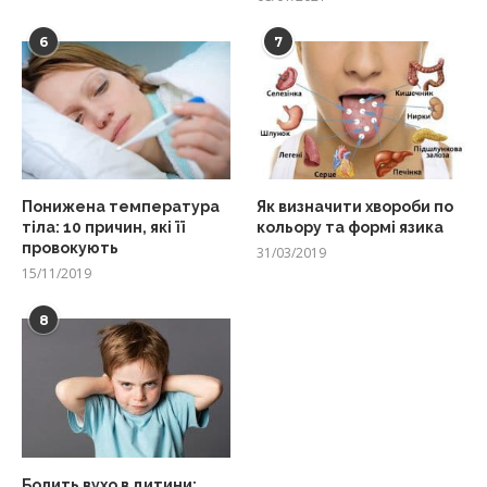
6
7
Понижена температура
Як визначити хвороби по
тіла: 10 причин, які її
кольору та формі язика
провокують
31/03/2019
15/11/2019
8
Болить вухо в дитини: