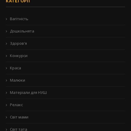
КАТЕГОРІЇ
Вагітність
Дошкільнята
Здоров'я
Конкурси
Краса
Малюки
Матеріали для НУШ
Релакс
Світ мами
Світ тата