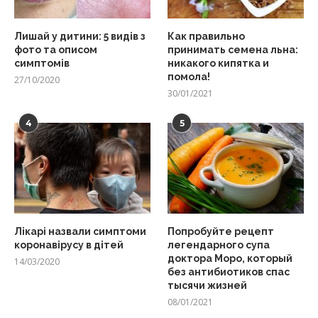
Лишай у дитини: 5 видів з
Как правильно
фото та описом
принимать семена льна:
симптомів
никакого кипятка и
помола!
27/10/2020
30/01/2021
4
5
Лікарі назвали симптоми
Попробуйте рецепт
коронавірусу в дітей
легендарного супа
доктора Моро, который
14/03/2020
без антибиотиков спас
тысячи жизней
08/01/2021