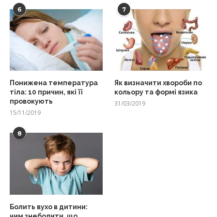
6
7
Понижена температура
Як визначити хвороби по
тіла: 10 причин, які її
кольору та формі язика
провокують
31/03/2019
15/11/2019
8
Болить вухо в дитини:
чим знеболити, що