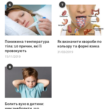
6
7
Понижена температура
Як визначити хвороби по
тіла: 10 причин, які її
кольору та формі язика
провокують
31/03/2019
15/11/2019
8
Болить вухо в дитини:
чим знеболити, що