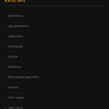
КАТЕГОРІЇ
Вагітність
Дошкільнята
Здоров'я
Конкурси
Краса
Малюки
Матеріали для НУШ
Релакс
Світ мами
Світ тата