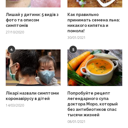
Лишай у дитини: 5 видів з
Как правильно
фото та описом
принимать семена льна:
симптомів
никакого кипятка и
помола!
27/10/2020
30/01/2021
4
5
Лікарі назвали симптоми
Попробуйте рецепт
коронавірусу в дітей
легендарного супа
доктора Моро, который
14/03/2020
без антибиотиков спас
тысячи жизней
08/01/2021