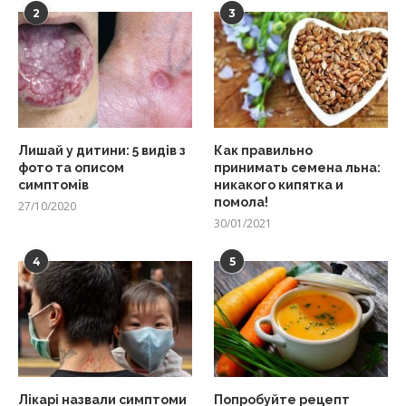
2
3
Лишай у дитини: 5 видів з
Как правильно
фото та описом
принимать семена льна:
симптомів
никакого кипятка и
помола!
27/10/2020
30/01/2021
4
5
Лікарі назвали симптоми
Попробуйте рецепт