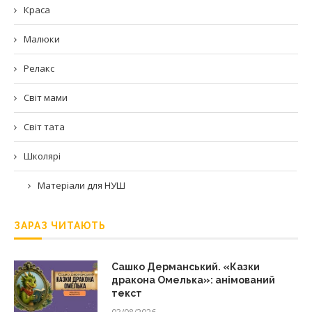
Краса
Малюки
Релакс
Світ мами
Світ тата
Школярі
Матеріали для НУШ
ЗАРАЗ ЧИТАЮТЬ
Сашко Дерманський. «Казки
дракона Омелька»: анімований
текст