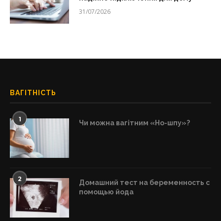
31/07/2026
ВАГІТНІСТЬ
1
Чи можна вагітним «Но-шпу»?
2
Домашний тест на беременность с
помощью йода