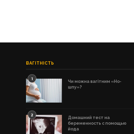
ВАГІТНІСТЬ
1
Чи можна вагітним «Но-
шпу»?
2
Домашний тест на
беременность с помощью
йода