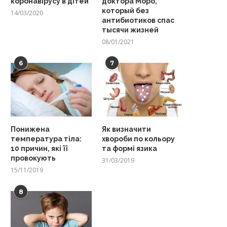
коронавірусу в дітей
доктора Моро,
который без
14/03/2020
антибиотиков спас
тысячи жизней
08/01/2021
6
7
Понижена
Як визначити
температура тіла:
хвороби по кольору
10 причин, які її
та формі язика
провокують
31/03/2019
15/11/2019
8