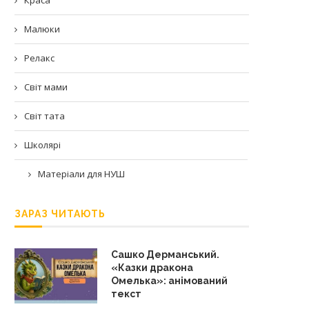
Малюки
Релакс
Світ мами
Світ тата
Школярі
Матеріали для НУШ
ЗАРАЗ ЧИТАЮТЬ
Сашко Дерманський.
«Казки дракона
Омелька»: анімований
текст