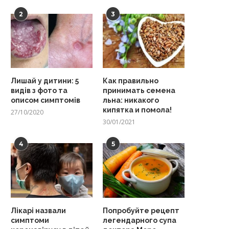
2
3
Лишай у дитини: 5
Как правильно
видів з фото та
принимать семена
описом симптомів
льна: никакого
кипятка и помола!
27/10/2020
30/01/2021
4
5
Лікарі назвали
Попробуйте рецепт
симптоми
легендарного супа