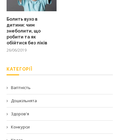
Болить вухо в
дитини: чим
знеболити, що
робити та як
обійтися без ліків
26/06/2019
КАТЕГОРІЇ
Вагітність
Дошкільнята
Здоров'я
Конкурси
Краса