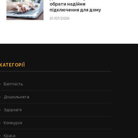
обрати надійне
підключення для дому
31/07/2026
КАТЕГОРІЇ
Вагітність
Дошкільнята
Здоров'я
Конкурси
Краса