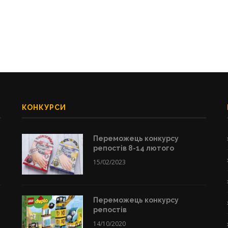
КОНКУРСИ
Переможець конкурсу
репостів 8-14 лютого
15/02/2023
Переможець конкурсу
репостів
14/10/2020