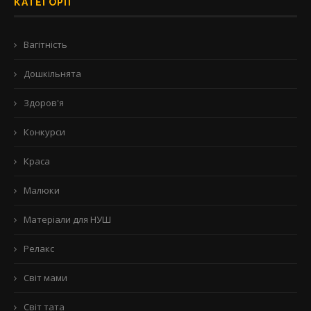
КАТЕГОРІЇ
Вагітність
Дошкільнята
Здоров'я
Конкурси
Краса
Малюки
Матеріали для НУШ
Релакс
Світ мами
Світ тата