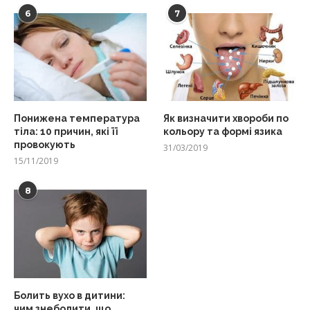
6
7
Понижена температура
Як визначити хвороби по
тіла: 10 причин, які її
кольору та формі язика
провокують
31/03/2019
15/11/2019
8
Болить вухо в дитини:
чим знеболити, що