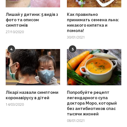
Лишай у дитини: 5 видів з
Как правильно
фото та описом
принимать семена льна:
симптомів
никакого кипятка и
помола!
27/10/2020
30/01/2021
4
5
Лікарі назвали симптоми
Попробуйте рецепт
коронавірусу в дітей
легендарного супа
доктора Моро, который
14/03/2020
без антибиотиков спас
тысячи жизней
08/01/2021