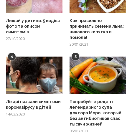
Лишай у дитини: 5 видів з
Как правильно
фото та описом
принимать семена льна:
симптомів
никакого кипятка и
помола!
27/10/2020
30/01/2021
4
5
Лікарі назвали симптоми
Попробуйте рецепт
коронавірусу в дітей
легендарного супа
доктора Моро, который
14/03/2020
без антибиотиков спас
тысячи жизней
08/01/2021