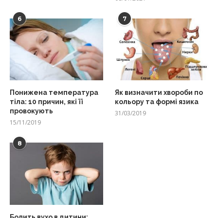
6
7
Понижена температура
Як визначити хвороби по
тіла: 10 причин, які її
кольору та формі язика
провокують
31/03/2019
15/11/2019
8
Болить вухо в дитини: