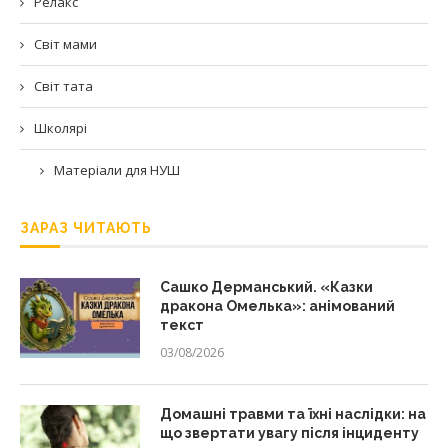
Релакс
Світ мами
Світ тата
Школярі
Матеріали для НУШ
ЗАРАЗ ЧИТАЮТЬ
Сашко Дерманський. «Казки
дракона Омелька»: анімований
текст
03/08/2026
Домашні травми та їхні наслідки: на
що звертати увагу після інциденту