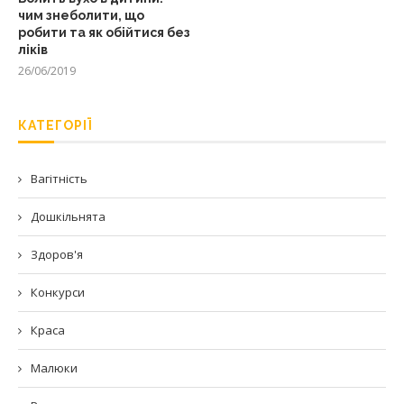
чим знеболити, що
робити та як обійтися без
ліків
26/06/2019
КАТЕГОРІЇ
Вагітність
Дошкільнята
Здоров'я
Конкурси
Краса
Малюки