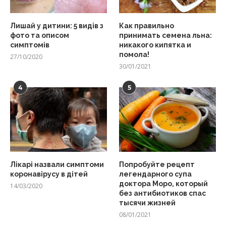
Лишай у дитини: 5 видів з
Как правильно
фото та описом
принимать семена льна:
симптомів
никакого кипятка и
помола!
27/10/2020
30/01/2021
4
5
Лікарі назвали симптоми
Попробуйте рецепт
коронавірусу в дітей
легендарного супа
доктора Моро, который
14/03/2020
без антибиотиков спас
тысячи жизней
08/01/2021