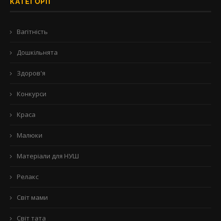
КАТЕГОРІЇ
Вагітність
Дошкільнята
Здоров'я
Конкурси
Краса
Малюки
Матеріали для НУШ
Релакс
Світ мами
Світ тата