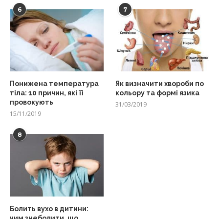
6
7
Понижена температура
Як визначити хвороби по
тіла: 10 причин, які її
кольору та формі язика
провокують
31/03/2019
15/11/2019
8
Болить вухо в дитини:
чим знеболити, що