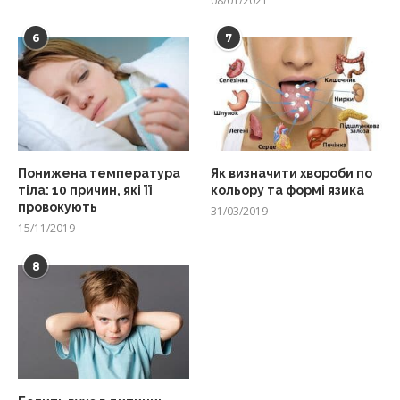
08/01/2021
6
7
Понижена температура
Як визначити хвороби по
тіла: 10 причин, які її
кольору та формі язика
провокують
31/03/2019
15/11/2019
8