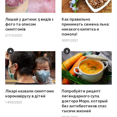
Лишай у дитини: 5 видів з
Как правильно
фото та описом
принимать семена льна:
симптомів
никакого кипятка и
помола!
27/10/2020
30/01/2021
4
5
Лікарі назвали симптоми
Попробуйте рецепт
коронавірусу в дітей
легендарного супа
доктора Моро, который
14/03/2020
без антибиотиков спас
тысячи жизней