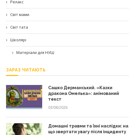
Релакс
Світ мами
Світ тата
Школярі
Матеріали для НУШ
ЗАРАЗ ЧИТАЮТЬ
Сашко Дерманський. «Казки
дракона Омелька»: анімований
текст
03/08/2026
Домашні травми та їхні наслідки: на
що звертати увагу після інциденту