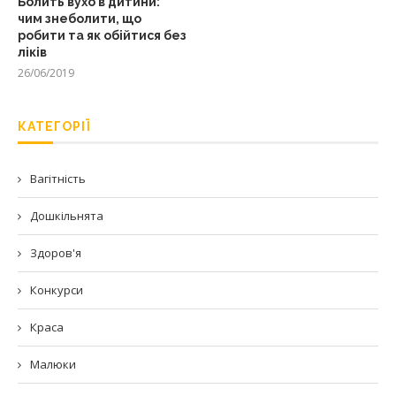
Болить вухо в дитини:
чим знеболити, що
робити та як обійтися без
ліків
26/06/2019
КАТЕГОРІЇ
Вагітність
Дошкільнята
Здоров'я
Конкурси
Краса
Малюки