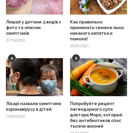
Лишай у дитини: 5 видів з
Как правильно
фото та описом
принимать семена льна:
симптомів
никакого кипятка и
помола!
27/10/2020
30/01/2021
4
5
Лікарі назвали симптоми
Попробуйте рецепт
коронавірусу в дітей
легендарного супа
доктора Моро, который
14/03/2020
без антибиотиков спас
тысячи жизней