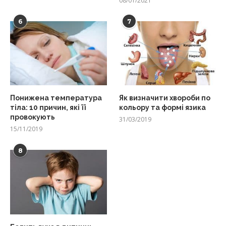
08/01/2021
6
7
Понижена температура
Як визначити хвороби по
тіла: 10 причин, які її
кольору та формі язика
провокують
31/03/2019
15/11/2019
8