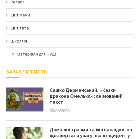
Релакс
Світ мами
Світ тата
Школярі
Матеріали для НУШ
ЗАРАЗ ЧИТАЮТЬ
Сашко Дерманський. «Казки
дракона Омелька»: анімований
текст
03/08/2026
Домашні травми та їхні наслідки: на
що звертати увагу після інциденту