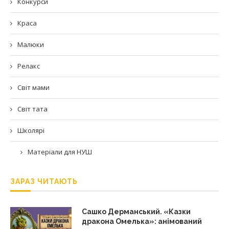
Конкурси
Краса
Малюки
Релакс
Світ мами
Світ тата
Школярі
Матеріали для НУШ
ЗАРАЗ ЧИТАЮТЬ
Сашко Дерманський. «Казки
дракона Омелька»: анімований