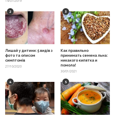
14/07/2019
2
3
Лишай у дитини: 5 видів з
Как правильно
фото та описом
принимать семена льна:
симптомів
никакого кипятка и
помола!
27/10/2020
30/01/2021
4
5