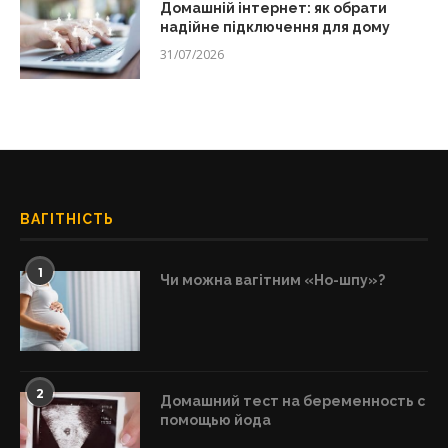
Домашній інтернет: як обрати
надійне підключення для дому
31/07/2026
ВАГІТНІСТЬ
1
Чи можна вагітним «Но-шпу»?
2
Домашний тест на беременность с
помощью йода