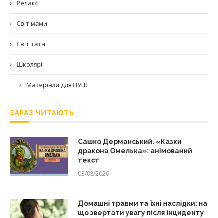
Релакс
Світ мами
Світ тата
Школярі
Матеріали для НУШ
ЗАРАЗ ЧИТАЮТЬ
Сашко Дерманський. «Казки
дракона Омелька»: анімований
текст
03/08/2026
Домашні травми та їхні наслідки: на
що звертати увагу після інциденту