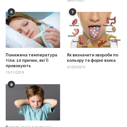
08/01/2021
6
7
Понижена температура
Як визначити хвороби по
тіла: 10 причин, які її
кольору та формі язика
провокують
31/03/2019
15/11/2019
8