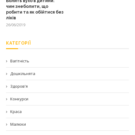
Болить вухо в дитини:
чим знеболити, що
робити та як обійтися без
ліків
26/06/2019
КАТЕГОРІЇ
Вагітність
Дошкільнята
Здоров'я
Конкурси
Краса
Малюки