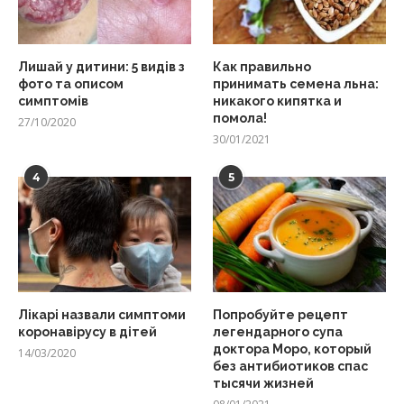
Лишай у дитини: 5 видів з
Как правильно
фото та описом
принимать семена льна:
симптомів
никакого кипятка и
помола!
27/10/2020
30/01/2021
4
5
Лікарі назвали симптоми
Попробуйте рецепт
коронавірусу в дітей
легендарного супа
доктора Моро, который
14/03/2020
без антибиотиков спас
тысячи жизней