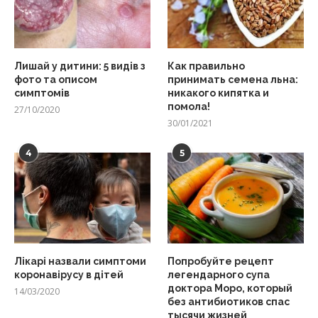
Лишай у дитини: 5 видів з
Как правильно
фото та описом
принимать семена льна:
симптомів
никакого кипятка и
помола!
27/10/2020
30/01/2021
4
5
Лікарі назвали симптоми
Попробуйте рецепт
коронавірусу в дітей
легендарного супа
доктора Моро, который
14/03/2020
без антибиотиков спас
тысячи жизней