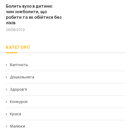
Болить вухо в дитини:
чим знеболити, що
робити та як обійтися без
ліків
26/06/2019
КАТЕГОРІЇ
Вагітність
Дошкільнята
Здоров'я
Конкурси
Краса
Малюки