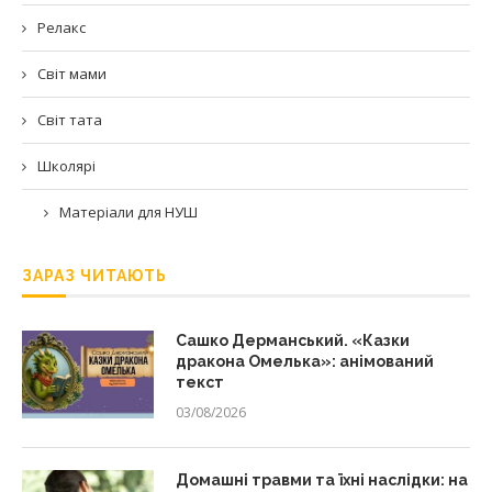
Релакс
Світ мами
Світ тата
Школярі
Матеріали для НУШ
ЗАРАЗ ЧИТАЮТЬ
Сашко Дерманський. «Казки
дракона Омелька»: анімований
текст
03/08/2026
Домашні травми та їхні наслідки: на