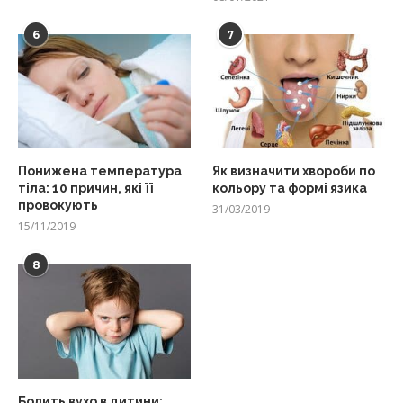
6
7
Понижена температура
Як визначити хвороби по
тіла: 10 причин, які її
кольору та формі язика
провокують
31/03/2019
15/11/2019
8
Болить вухо в дитини: