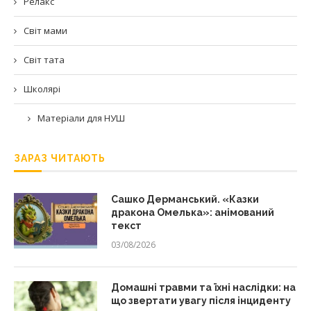
Релакс
Світ мами
Світ тата
Школярі
Матеріали для НУШ
ЗАРАЗ ЧИТАЮТЬ
Сашко Дерманський. «Казки
дракона Омелька»: анімований
текст
03/08/2026
Домашні травми та їхні наслідки: на
що звертати увагу після інциденту