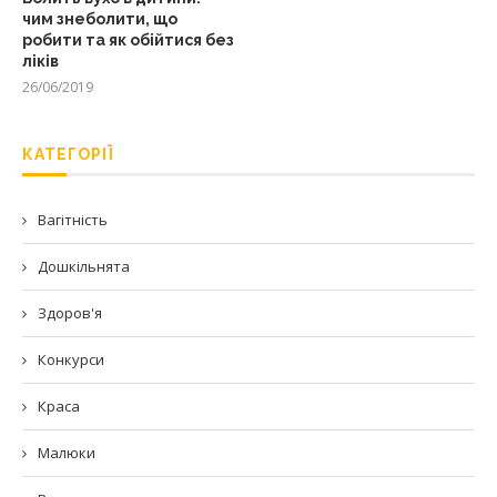
чим знеболити, що
робити та як обійтися без
ліків
26/06/2019
КАТЕГОРІЇ
Вагітність
Дошкільнята
Здоров'я
Конкурси
Краса
Малюки