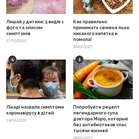
Лишай у дитини: 5 видів з
Как правильно
фото та описом
принимать семена льна:
симптомів
никакого кипятка и
помола!
27/10/2020
30/01/2021
4
5
Лікарі назвали симптоми
Попробуйте рецепт
коронавірусу в дітей
легендарного супа
доктора Моро, который
14/03/2020
без антибиотиков спас
тысячи жизней
08/01/2021