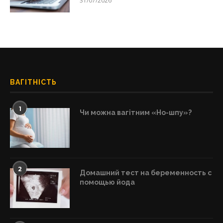
31/07/2026
ВАГІТНІСТЬ
1
Чи можна вагітним «Но-шпу»?
2
Домашний тест на беременность с
помощью йода