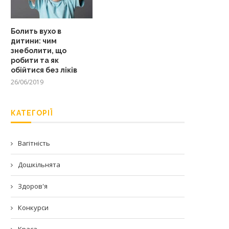
Болить вухо в
дитини: чим
знеболити, що
робити та як
обійтися без ліків
26/06/2019
КАТЕГОРІЇ
Вагітність
Дошкільнята
Здоров'я
Конкурси
Краса