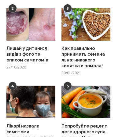
2
3
Лишай у дитини: 5
Как правильно
видів з фото та
принимать семена
описом симптомів
льна: никакого
кипятка и помола!
27/10/2020
30/01/2021
4
5
Лікарі назвали
Попробуйте рецепт
симптоми
легендарного супа