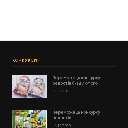
КОНКУРСИ
Переможець конкурсу
репостів 8-14 лютого
15/02/2023
Переможець конкурсу
репостів
14/10/2020