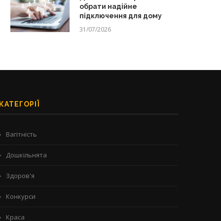
обрати надійне
підключення для дому
31/07/2026
КАТЕГОРІЇ
Вагітність
Дошкільнята
Здоров'я
Конкурси
Краса