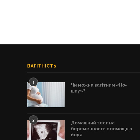
ВАГІТНІСТЬ
1
Чи можна вагітним «Но-
шпу»?
2
Домашний тест на
беременность с помощью
йода