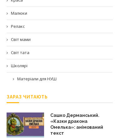
Малюки
Релакс
Світ мами
Світ тата
Школярі
Матеріали для НУШ
ЗАРАЗ ЧИТАЮТЬ
Сашко Дерманський.
«Казки дракона
Омелька»: анімований
текст