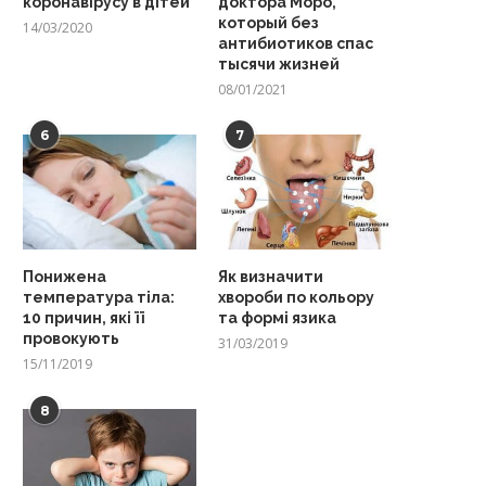
коронавірусу в дітей
доктора Моро,
который без
14/03/2020
антибиотиков спас
тысячи жизней
08/01/2021
6
7
Понижена
Як визначити
температура тіла:
хвороби по кольору
10 причин, які її
та формі язика
провокують
31/03/2019
15/11/2019
8