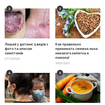
2
3
Лишай у дитини: 5 видів з
Как правильно
фото та описом
принимать семена льна:
симптомів
никакого кипятка и
помола!
27/10/2020
30/01/2021
4
5