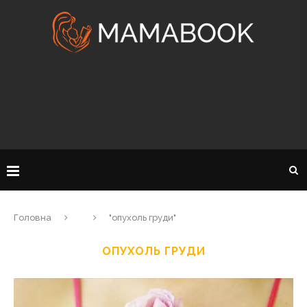
Головна
"опухоль груди"
ОПУХОЛЬ ГРУДИ