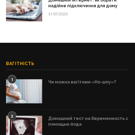
Домашній інтернет: як обрати
надійне підключення для дому
31/07/2026
ВАГІТНІСТЬ
1
Чи можна вагітним «Но-шпу»?
2
Домашний тест на беременность с
помощью йода