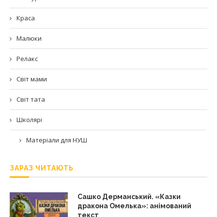
Краса
Малюки
Релакс
Світ мами
Світ тата
Школярі
Матеріали для НУШ
ЗАРАЗ ЧИТАЮТЬ
Сашко Дерманський. «Казки
дракона Омелька»: анімований
текст