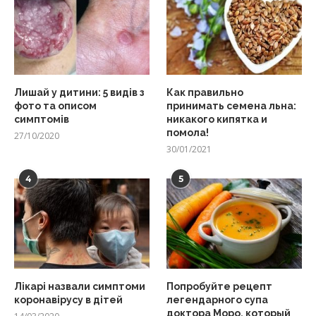
Лишай у дитини: 5 видів з
Как правильно
фото та описом
принимать семена льна:
симптомів
никакого кипятка и
помола!
27/10/2020
30/01/2021
4
5
Лікарі назвали симптоми
Попробуйте рецепт
коронавірусу в дітей
легендарного супа
доктора Моро, который