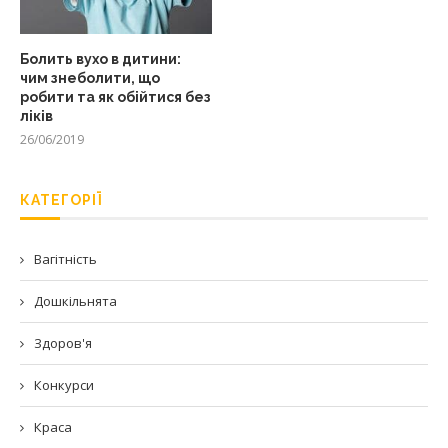
Болить вухо в дитини:
чим знеболити, що
робити та як обійтися без
ліків
26/06/2019
КАТЕГОРІЇ
Вагітність
Дошкільнята
Здоров'я
Конкурси
Краса