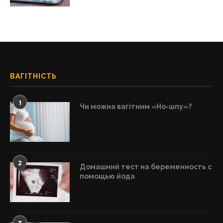
ВАГІТНІСТЬ
1
Чи можна вагітним «Но-шпу»?
2
Домашний тест на беременность с
помощью йода