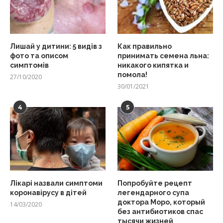
Лишай у дитини: 5 видів з
Как правильно
фото та описом
принимать семена льна:
симптомів
никакого кипятка и
помола!
27/10/2020
30/01/2021
4
5
Лікарі назвали симптоми
Попробуйте рецепт
коронавірусу в дітей
легендарного супа
доктора Моро, который
14/03/2020
без антибиотиков спас
тысячи жизней