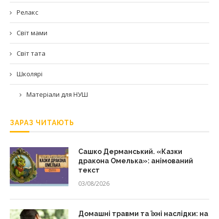
Релакс
Світ мами
Світ тата
Школярі
Матеріали для НУШ
ЗАРАЗ ЧИТАЮТЬ
Сашко Дерманський. «Казки
дракона Омелька»: анімований
текст
03/08/2026
Домашні травми та їхні наслідки: на