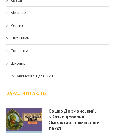
Малюки
Релакс
Світ мами
Світ тата
Школярі
Матеріали для НУШ
ЗАРАЗ ЧИТАЮТЬ
Сашко Дерманський.
«Казки дракона
Омелька»: анімований
текст