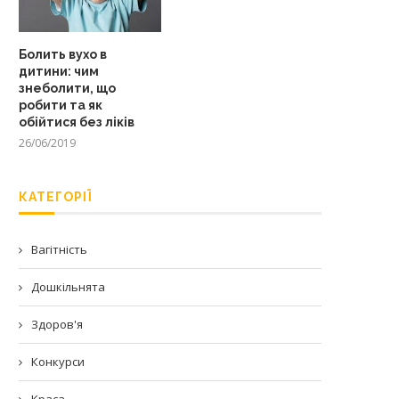
Болить вухо в
дитини: чим
знеболити, що
робити та як
обійтися без ліків
26/06/2019
КАТЕГОРІЇ
Вагітність
Дошкільнята
Здоров'я
Конкурси
Краса