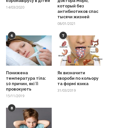
коронавірусу в дітей
доктора Моро,
который без
14/03/2020
антибиотиков спас
тысячи жизней
08/01/2021
6
7
Понижена
Як визначити
температура тіла:
хвороби по кольору
10 причин, які її
та формі язика
провокують
31/03/2019
15/11/2019
8