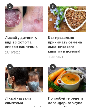
2
3
Лишай у дитини: 5
Как правильно
видів з фото та
принимать семена
описом симптомів
льна: никакого
кипятка и помола!
27/10/2020
30/01/2021
4
5
Лікарі назвали
Попробуйте рецепт
симптоми
легендарного супа