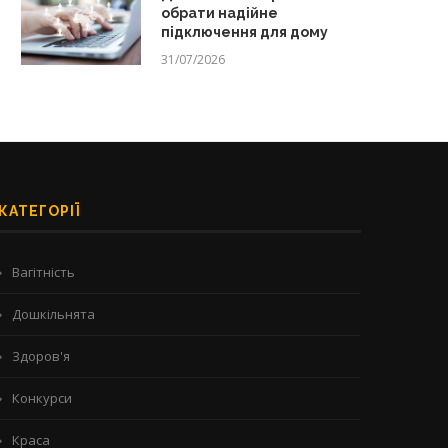
обрати надійне
підключення для дому
31/07/2026
КАТЕГОРІЇ
Вагітність
Дошкільнята
Здоров'я
Конкурси
Краса