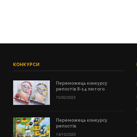
КОНКУРСИ
Переможець конкурсу
репостів 8-14 лютого
15/02/2023
Переможець конкурсу
репостів
14/10/2020