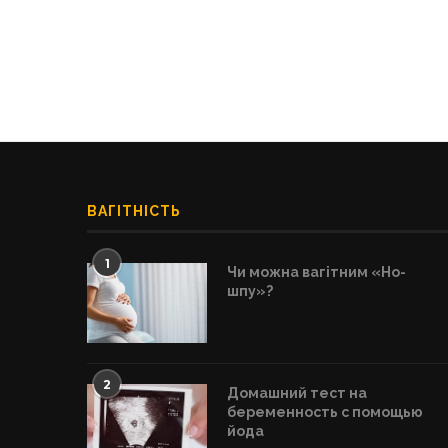
ВАГІТНІСТЬ
1
Чи можна вагітним «Но-
шпу»?
2
Домашний тест на
беременность с помощью
йода