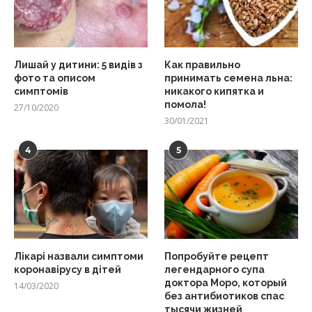
Лишай у дитини: 5 видів з
Как правильно
фото та описом
принимать семена льна:
симптомів
никакого кипятка и
помола!
27/10/2020
30/01/2021
4
5
Лікарі назвали симптоми
Попробуйте рецепт
коронавірусу в дітей
легендарного супа
доктора Моро, который
14/03/2020
без антибиотиков спас
тысячи жизней