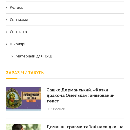
Релакс
Світ мами
Світ тата
Школярі
Матеріали для НУШ
ЗАРАЗ ЧИТАЮТЬ
Сашко Дерманський. «Казки
дракона Омелька»: анімований
текст
03/08/2026
Домашні травми та їхні наслідки: на