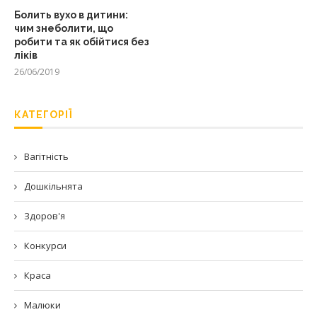
Болить вухо в дитини:
чим знеболити, що
робити та як обійтися без
ліків
26/06/2019
КАТЕГОРІЇ
Вагітність
Дошкільнята
Здоров'я
Конкурси
Краса
Малюки