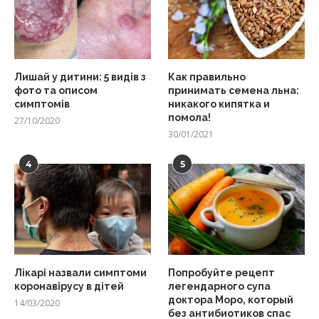
Лишай у дитини: 5 видів з
Как правильно
фото та описом
принимать семена льна:
симптомів
никакого кипятка и
помола!
27/10/2020
30/01/2021
4
5
Лікарі назвали симптоми
Попробуйте рецепт
коронавірусу в дітей
легендарного супа
доктора Моро, который
14/03/2020
без антибиотиков спас