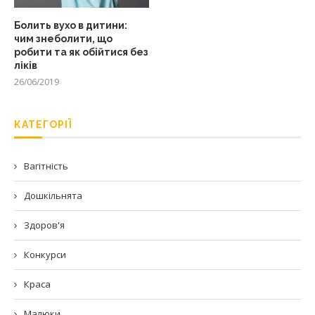
Болить вухо в дитини:
чим знеболити, що
робити та як обійтися без
ліків
26/06/2019
КАТЕГОРІЇ
Вагітність
Дошкільнята
Здоров'я
Конкурси
Краса
Малюки