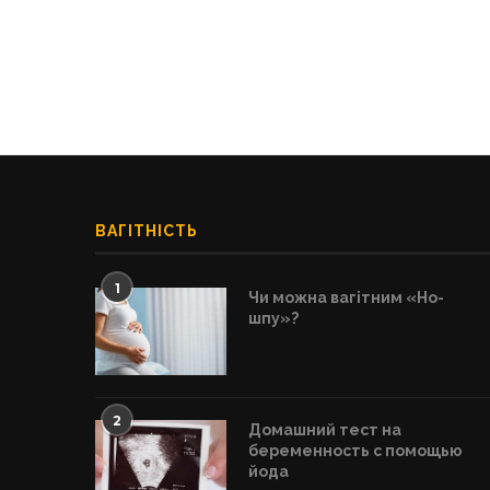
ВАГІТНІСТЬ
1
Чи можна вагітним «Но-
шпу»?
2
Домашний тест на
беременность с помощью
йода