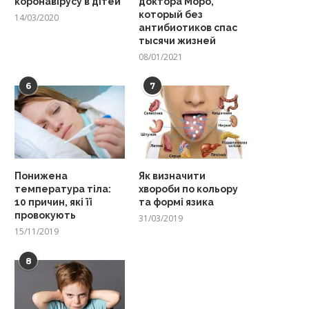
коронавірусу в дітей
доктора Моро,
который без
14/03/2020
антибиотиков спас
тысячи жизней
08/01/2021
6
7
Понижена
Як визначити
температура тіла:
хвороби по кольору
10 причин, які її
та формі язика
провокують
31/03/2019
15/11/2019
8