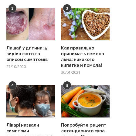
2
3
Лишай у дитини: 5
Как правильно
видів з фото та
принимать семена
описом симптомів
льна: никакого
кипятка и помола!
27/10/2020
30/01/2021
4
5
Лікарі назвали
Попробуйте рецепт
симптоми
легендарного супа