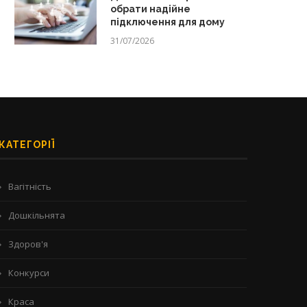
обрати надійне
підключення для дому
31/07/2026
КАТЕГОРІЇ
Вагітність
Дошкільнята
Здоров'я
Конкурси
Краса