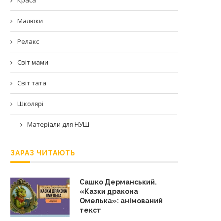
Малюки
Релакс
Світ мами
Світ тата
Школярі
Матеріали для НУШ
ЗАРАЗ ЧИТАЮТЬ
Сашко Дерманський.
«Казки дракона
Омелька»: анімований
текст