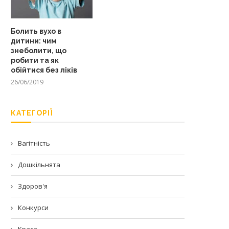
Болить вухо в
дитини: чим
знеболити, що
робити та як
обійтися без ліків
26/06/2019
КАТЕГОРІЇ
Вагітність
Дошкільнята
Здоров'я
Конкурси
Краса