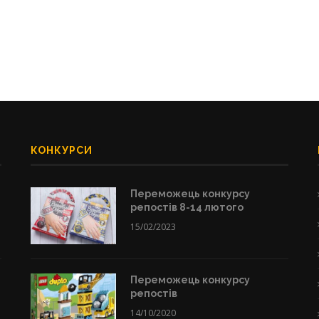
КОНКУРСИ
Переможець конкурсу
репостів 8-14 лютого
15/02/2023
Переможець конкурсу
репостів
14/10/2020