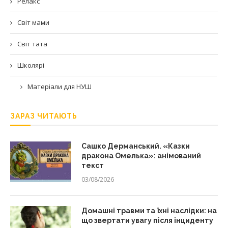
Релакс
Світ мами
Світ тата
Школярі
Матеріали для НУШ
ЗАРАЗ ЧИТАЮТЬ
Сашко Дерманський. «Казки
дракона Омелька»: анімований
текст
03/08/2026
Домашні травми та їхні наслідки: на
що звертати увагу після інциденту