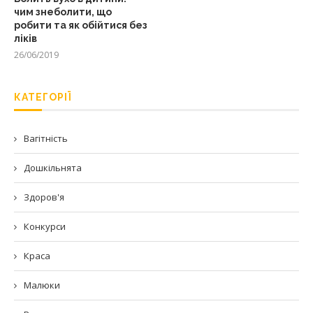
чим знеболити, що
робити та як обійтися без
ліків
26/06/2019
КАТЕГОРІЇ
Вагітність
Дошкільнята
Здоров'я
Конкурси
Краса
Малюки