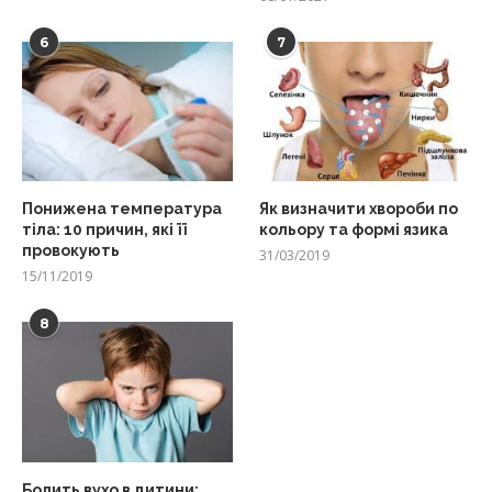
6
7
Понижена температура
Як визначити хвороби по
тіла: 10 причин, які її
кольору та формі язика
провокують
31/03/2019
15/11/2019
8
Болить вухо в дитини: