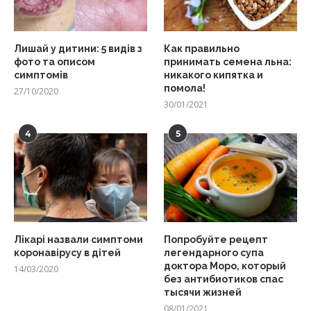
Лишай у дитини: 5 видів з
Как правильно
фото та описом
принимать семена льна:
симптомів
никакого кипятка и
помола!
27/10/2020
30/01/2021
4
5
Лікарі назвали симптоми
Попробуйте рецепт
коронавірусу в дітей
легендарного супа
доктора Моро, который
14/03/2020
без антибиотиков спас
тысячи жизней
08/01/2021