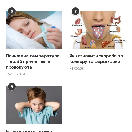
6
7
Понижена температура
Як визначити хвороби по
тіла: 10 причин, які її
кольору та формі язика
провокують
31/03/2019
15/11/2019
8
Болить вухо в дитини: