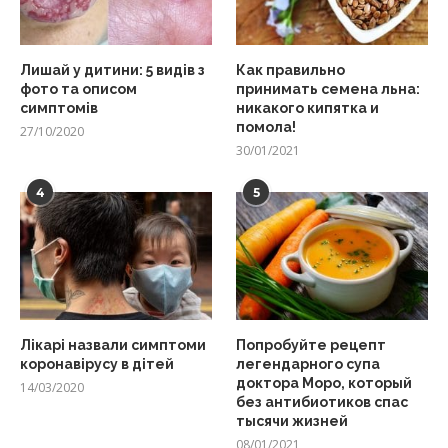
Лишай у дитини: 5 видів з
Как правильно
фото та описом
принимать семена льна:
симптомів
никакого кипятка и
помола!
27/10/2020
30/01/2021
4
5
Лікарі назвали симптоми
Попробуйте рецепт
коронавірусу в дітей
легендарного супа
доктора Моро, который
14/03/2020
без антибиотиков спас
тысячи жизней
08/01/2021