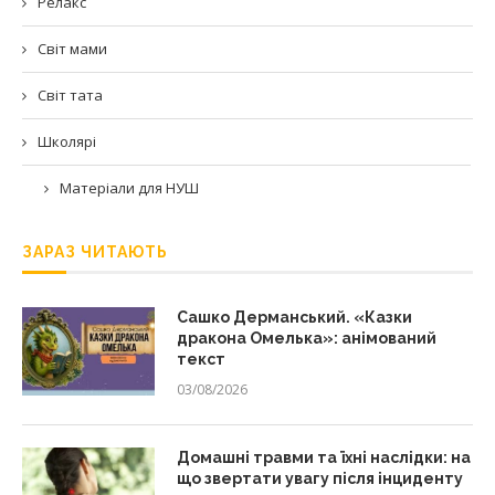
Релакс
Світ мами
Світ тата
Школярі
Матеріали для НУШ
ЗАРАЗ ЧИТАЮТЬ
Сашко Дерманський. «Казки
дракона Омелька»: анімований
текст
03/08/2026
Домашні травми та їхні наслідки: на
що звертати увагу після інциденту