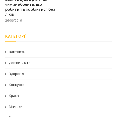
чим знеболити, що
робити та як обійтися без
ліків
26/06/2019
КАТЕГОРІЇ
Вагітність
Дошкільнята
Здоров'я
Конкурси
Краса
Малюки