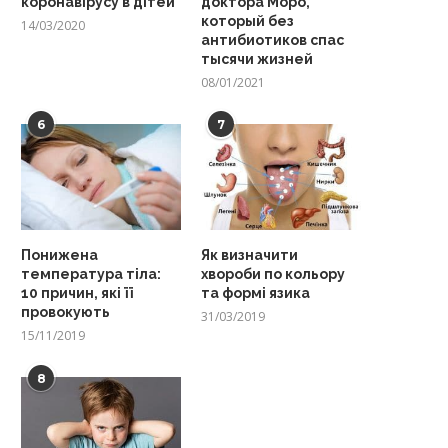
коронавірусу в дітей
доктора Моро,
который без
14/03/2020
антибиотиков спас
тысячи жизней
08/01/2021
6
7
Понижена
Як визначити
температура тіла:
хвороби по кольору
10 причин, які її
та формі язика
провокують
31/03/2019
15/11/2019
8