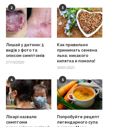
2
3
Лишай у дитини: 5
Как правильно
видів з фото та
принимать семена
описом симптомів
льна: никакого
кипятка и помола!
27/10/2020
30/01/2021
4
5
Лікарі назвали
Попробуйте рецепт
симптоми
легендарного супа