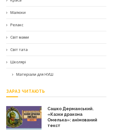
Малюки
Релакс
Світ мами
Світ тата
Школярі
Матеріали для НУШ
ЗАРАЗ ЧИТАЮТЬ
Сашко Дерманський.
«Казки дракона
Омелька»: анімований
текст