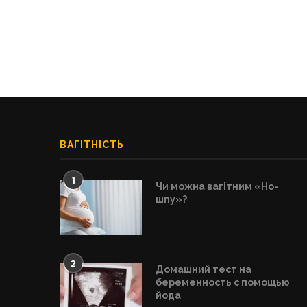
ВАГІТНІСТЬ
1
Чи можна вагітним «Но-
шпу»?
2
Домашний тест на
беременность с помощью
йода