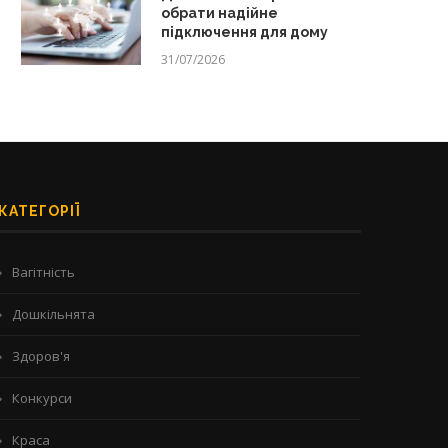
обрати надійне
підключення для дому
31/07/2026
КАТЕГОРІЇ
Вагітність
Дошкільнята
Здоров'я
Конкурси
Краса