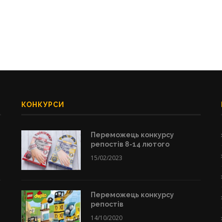
КОНКУРСИ
Переможець конкурсу
репостів 8-14 лютого
15/02/2023
Переможець конкурсу
репостів
14/10/2020