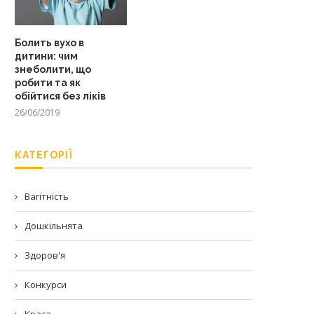
Болить вухо в
дитини: чим
знеболити, що
робити та як
обійтися без ліків
26/06/2019
КАТЕГОРІЇ
Вагітність
Дошкільнята
Здоров'я
Конкурси
Краса