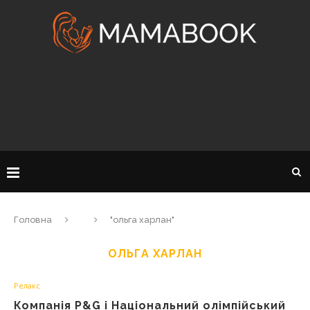
Головна
"ольга харлан"
ОЛЬГА ХАРЛАН
Релакс
Компанія P&G і Національний олімпійський