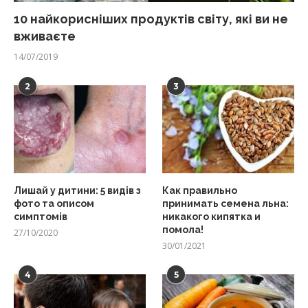
10 найкорисніших продуктів світу, які ви не
вживаєте
14/07/2019
2
3
Лишай у дитини: 5 видів з
Как правильно
фото та описом
принимать семена льна:
симптомів
никакого кипятка и
помола!
27/10/2020
30/01/2021
4
5