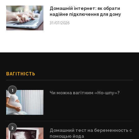
Домашній інтернет: як обрати
надійне підключення для дому
31/07/2026
ВАГІТНІСТЬ
1
Чи можна вагітним «Но-шпу»?
2
Домашний тест на беременность с
помощью йода