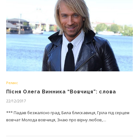
Релакс
Пісня Олега Винника “Вовчиця”: слова
22/12/2017
*** Падав безжалісно град, Била блискавиця, Гріла під серцем
вовчат Молода вовчиця, Знаю про вірну любов,…