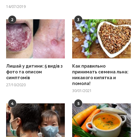
14/07/2019
2
3
Лишай у дитини: 5 видів з
Как правильно
фото та описом
принимать семена льна:
симптомів
никакого кипятка и
помола!
27/10/2020
30/01/2021
4
5