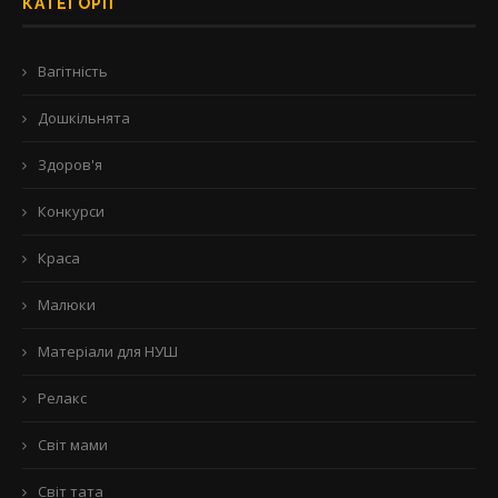
КАТЕГОРІЇ
Вагітність
Дошкільнята
Здоров'я
Конкурси
Краса
Малюки
Матеріали для НУШ
Релакс
Світ мами
Світ тата