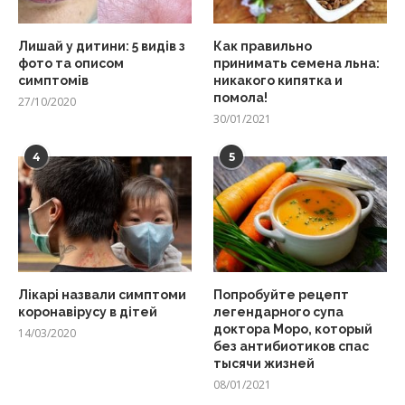
Лишай у дитини: 5 видів з
Как правильно
фото та описом
принимать семена льна:
симптомів
никакого кипятка и
помола!
27/10/2020
30/01/2021
4
5
Лікарі назвали симптоми
Попробуйте рецепт
коронавірусу в дітей
легендарного супа
доктора Моро, который
14/03/2020
без антибиотиков спас
тысячи жизней
08/01/2021