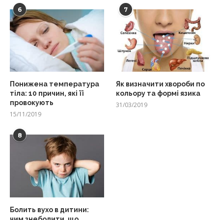
6
7
Понижена температура
Як визначити хвороби по
тіла: 10 причин, які її
кольору та формі язика
провокують
31/03/2019
15/11/2019
8
Болить вухо в дитини:
чим знеболити, що