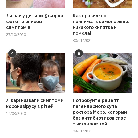
Лишай у дитини: 5 видів з
Как правильно
фото та описом
принимать семена льна:
симптомів
никакого кипятка и
помола!
27/10/2020
30/01/2021
4
5
Лікарі назвали симптоми
Попробуйте рецепт
коронавірусу в дітей
легендарного супа
доктора Моро, который
14/03/2020
без антибиотиков спас
тысячи жизней
08/01/2021