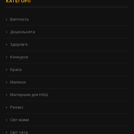
КАТЕГОРІЇ
Вагітність
Дошкільнята
Здоров'я
Конкурси
Краса
Малюки
Матеріали для НУШ
Релакс
Світ мами
Світ тата