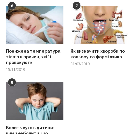
6
7
Понижена температура
Як визначити хвороби по
тіла: 10 причин, які її
кольору та формі язика
провокують
31/03/2019
15/11/2019
8
Болить вухо в дитини:
чим знеболити, що