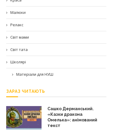
Малюки
Релакс
Світ мами
Світ тата
Школярі
Матеріали для НУШ
ЗАРАЗ ЧИТАЮТЬ
Сашко Дерманський.
«Казки дракона
Омелька»: анімований
текст