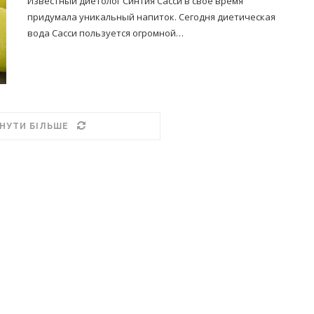
Известный диетолог Синтия Сасси в свое время
придумала уникальный напиток. Сегодня диетическая
вода Сасси пользуется огромной…
НУТИ БІЛЬШЕ