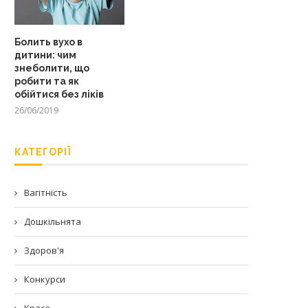
Болить вухо в
дитини: чим
знеболити, що
робити та як
обійтися без ліків
26/06/2019
КАТЕГОРІЇ
Вагітність
Дошкільнята
Здоров'я
Конкурси
Краса