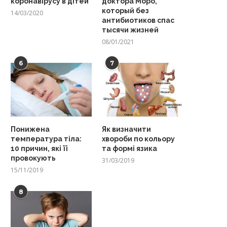
коронавірусу в дітей
доктора Моро,
который без
14/03/2020
антибиотиков спас
тысячи жизней
08/01/2021
6
7
Понижена
Як визначити
температура тіла:
хвороби по кольору
10 причин, які її
та формі язика
провокують
31/03/2019
15/11/2019
8