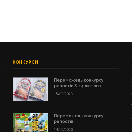
КОНКУРСИ
Переможець конкурсу
репостів 8-14 лютого
15/02/2023
Переможець конкурсу
репостів
14/10/2020