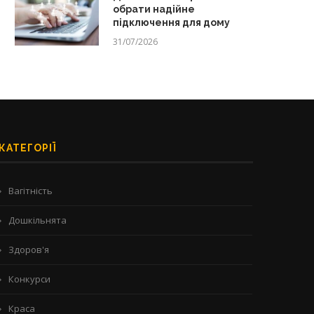
обрати надійне
підключення для дому
31/07/2026
КАТЕГОРІЇ
Вагітність
Дошкільнята
Здоров'я
Конкурси
Краса