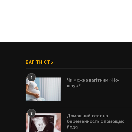
ВАГІТНІСТЬ
1
Чи можна вагітним «Но-
шпу»?
2
Домашний тест на
беременность с помощью
йода