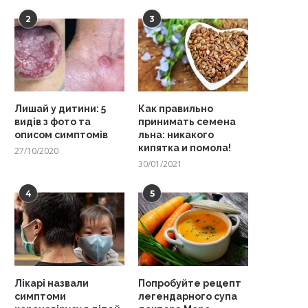
2
3
Лишай у дитини: 5
Как правильно
видів з фото та
принимать семена
описом симптомів
льна: никакого
кипятка и помола!
27/10/2020
30/01/2021
4
5
Лікарі назвали
Попробуйте рецепт
симптоми
легендарного супа