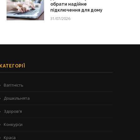
обрати надійне
підключення для дому
31/07/2026
КАТЕГОРІЇ
Вагітність
Дошкільнята
Здоров'я
Конкурси
Краса