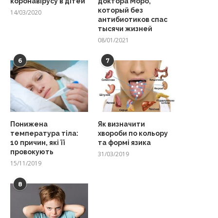
коронавірусу в дітей
доктора Моро,
который без
14/03/2020
антибиотиков спас
тысячи жизней
08/01/2021
6
7
Понижена
Як визначити
температура тіла:
хвороби по кольору
10 причин, які її
та формі язика
провокують
31/03/2019
15/11/2019
8