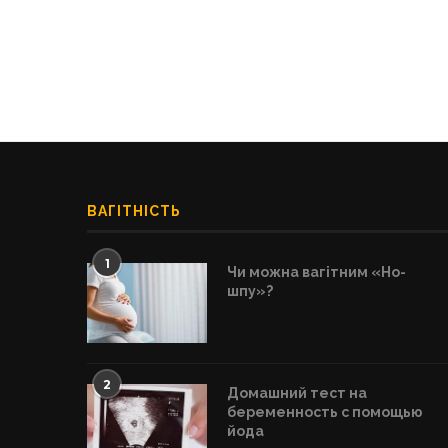
ВАГІТНІСТЬ
1
Чи можна вагітним «Но-
шпу»?
2
Домашний тест на
беременность с помощью
йода