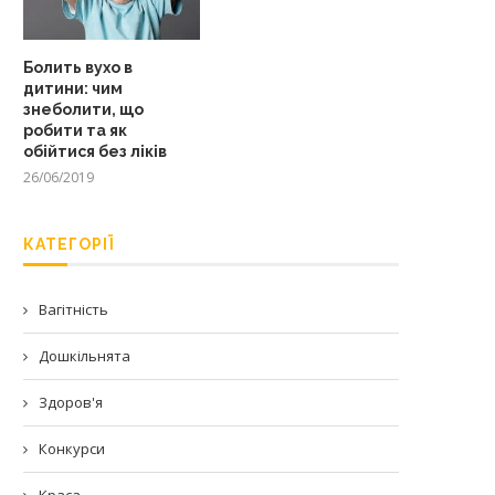
Болить вухо в
дитини: чим
знеболити, що
робити та як
обійтися без ліків
26/06/2019
КАТЕГОРІЇ
Вагітність
Дошкільнята
Здоров'я
Конкурси
Краса