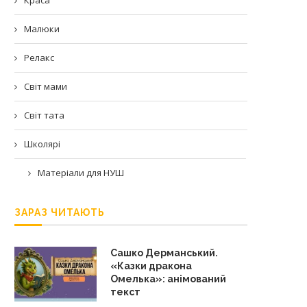
Малюки
Релакс
Світ мами
Світ тата
Школярі
Матеріали для НУШ
ЗАРАЗ ЧИТАЮТЬ
Сашко Дерманський.
«Казки дракона
Омелька»: анімований
текст