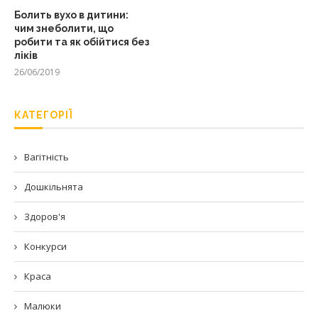
Болить вухо в дитини:
чим знеболити, що
робити та як обійтися без
ліків
26/06/2019
КАТЕГОРІЇ
Вагітність
Дошкільнята
Здоров'я
Конкурси
Краса
Малюки