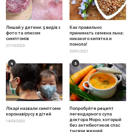
Лишай у дитини: 5 видів з
Как правильно
фото та описом
принимать семена льна:
симптомів
никакого кипятка и
помола!
27/10/2020
30/01/2021
4
5
Лікарі назвали симптоми
Попробуйте рецепт
коронавірусу в дітей
легендарного супа
доктора Моро, который
14/03/2020
без антибиотиков спас
тысячи жизней