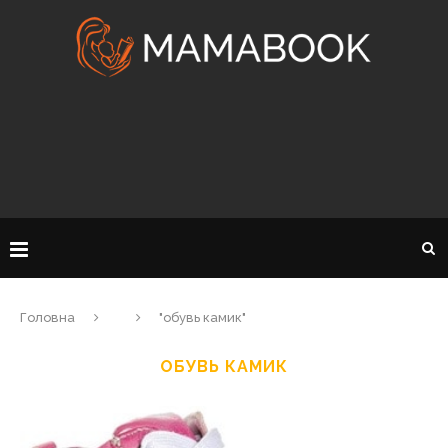
Головна
"обувь камик"
ОБУВЬ КАМИК