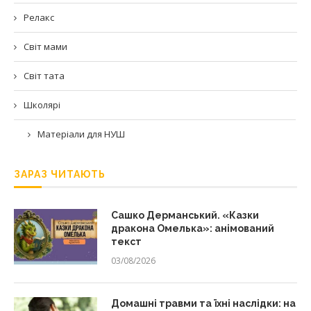
Релакс
Світ мами
Світ тата
Школярі
Матеріали для НУШ
ЗАРАЗ ЧИТАЮТЬ
Сашко Дерманський. «Казки
дракона Омелька»: анімований
текст
03/08/2026
Домашні травми та їхні наслідки: на